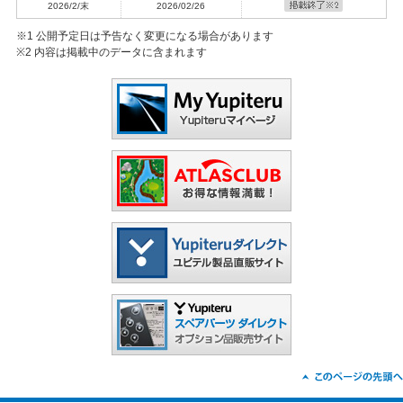
2026/2/末
2026/02/26
2023/04/04
【重要】システムメンテナンスにともなうサービス一時停止のお知らせ
※1 公開予定日は予告なく変更になる場合があります
2022/11/25
※2 内容は掲載中のデータに含まれます
年末年始休業のお知らせ
2022/11/25
メンテナンスにともなうサービス一時停止のお知らせ
2022/10/14
【重要】システムメンテナンスにともなうサービス一時停止のお知らせ
2022/09/12
【弊社運営を装った偽サイトにご注意ください】
2022/06/21
【重要】システムメンテナンスにともなうサービス一時停止のお知らせ
2022/03/31
【重要】決済システムメンテナンスに伴うクレジットカード決済ご利用
に関するお知らせ
2021/12/22
会員登録月ボーナス付与開始につきまして
2021/12/16
年末年始休業のお知らせ
2021/09/16
【重要】（9/27実施）決済システムメンテナンスに伴う一部決済方法・
一部商品ご注文受付停止について